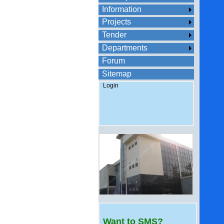
Information
Projects
Tender
Departments
Forum
Sitemap
Login
Want to SMS?