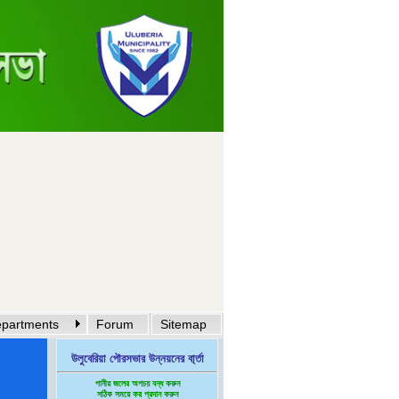
partments
Forum
Sitemap
উলুবেরিয়া পৌরসভার উন্নয়নের বা্র্তা
পানীয় জলের অপচয় বন্ধ করুন
সঠিক সময়ে কর প্রদান করুন