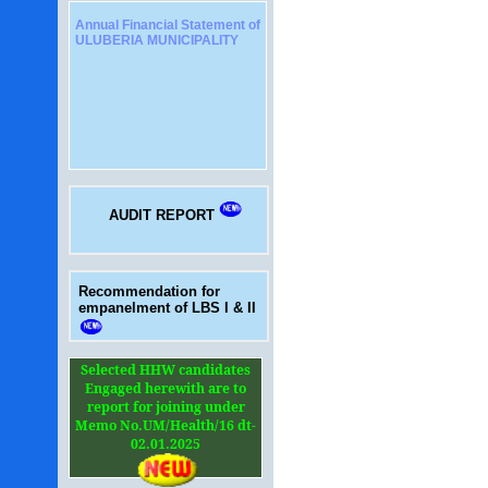
Annual Financial Statement of
ULUBERIA MUNICIPALITY
AUDIT REPORT
Recommendation for
empanelment of LBS I & II
Selected HHW candidates
Engaged herewith are to
report for joining under
Memo No.UM/Health/16 dt-
02.01.2025